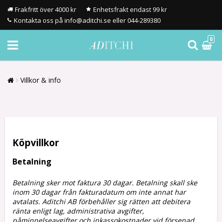
Frakfritt över 4000 kr
Enhetsfrakt endast 99 kr
Kontakta oss på info@aditchi.se eller 044-289380
0
Villkor & info
Köpvillkor
Betalning
Betalning sker mot faktura 30 dagar. Betalning skall ske
inom 30 dagar från fakturadatum om inte annat har
avtalats. Aditchi AB förbehåller sig rätten att debitera
ränta enligt lag, administrativa avgifter,
påminnelseavgifter och inkassokostnader vid försenad