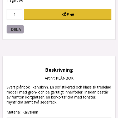
I lager: 90
KÖP
DELA
Beskrivning
Art.nr: PLÅNBOK
Svart plånbok i kalvskinn. En sofistikerad och klassisk tredelad 
modell med grön- och beigerutigt innerfoder. Insidan består 
av femton kortplatser, en körkortsficka med fönster, 
myntficka samt två sedelfack.

Material: Kalvskinn

Mått: 9,5 cm (bredd) x 14,5 cm (höjd) x 2 cm(djup)